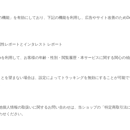
告向けの機能」を有効にしており、下記の機能を利用し、広告やサイト改善のためDouble
ーザー属性レポートとインタレスト レポート
csのCookieを利用して、お客様の年齢・性別・閲覧履歴・本サービスに関する
されることを望まない場合は、設定によってトラッキングを無効にすることが可能です。Go
。
他個人情報の取扱いに関するお問い合わせは、当ショップの「特定商取引法
わせください。