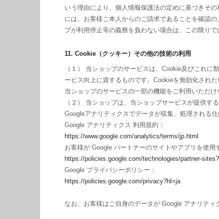
いう理由により、個人情報保護法の定めに基づきその
には、お客様ご本人からのご請求であることを確認の
プが利用停止等の義務を負わない場合は、この限りで
11. Cookie（クッキー）その他の技術の利用
（１） 当ショップのサービスは、Cookie及びこ
ービス向上に資するものです。Cookieを無効化され
当ショップのサービスの一部の機能をご利用いただけ
（２） 当ショップは、当ショップサービスが提供するサー
Googleアナリティクスでデータが収集、処理される
Google アナリティクス 利用規約：
https://www.google.com/analytics/terms/jp.html
お客様が Google パートナーのサイトやアプリを使用す
https://policies.google.com/technologies/partner-sites?
Google プライバシーポリシー：
https://policies.google.com/privacy?hl=ja
なお、お客様はご自身のデータが Google アナリティ