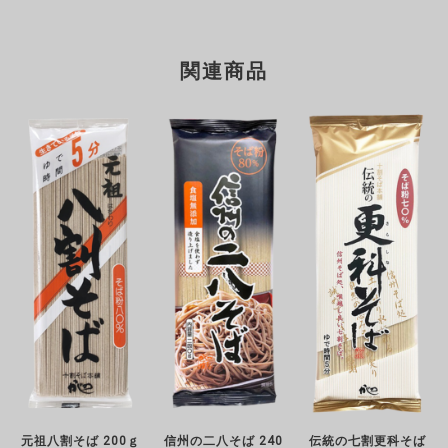
関連商品
元祖八割そば 200ｇ
信州の二八そば 240
伝統の七割更科そば