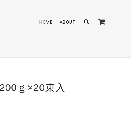
HOME
ABOUT
00ｇ×20束入