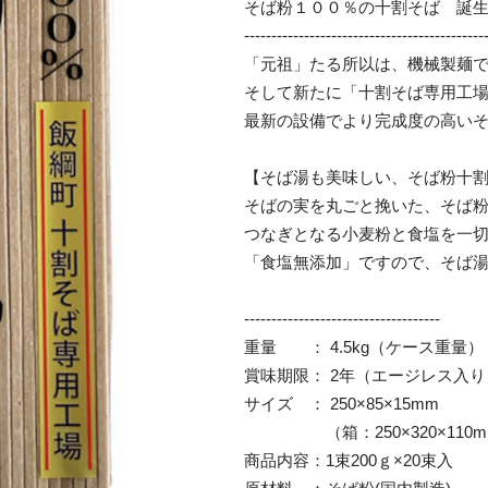
そば粉１００％の十割そば 誕生
--------------------------------------------
「元祖」たる所以は、機械製麺
そして新たに「十割そば専用工
最新の設備でより完成度の高いそ
【そば湯も美味しい、そば粉十
そばの実を丸ごと挽いた、そば
つなぎとなる小麦粉と食塩を一
「食塩無添加」ですので、そば
------------------------------------
重量 ： 4.5kg（ケース重量）
賞味期限： 2年（エージレス入り
サイズ ： 250×85×15mm
（箱：250×320×110m
商品内容：1束200ｇ×20束入